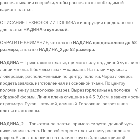
распечатывании выкройки, чтобы распечатать необходимый
вариант платья.
ОПИСАНИЕ ТЕХНОЛОГИИ ПОШИВА в инструкции представлено
для платья
НАДИНА с кулиской.
ОБРАТИТЕ ВНИМАНИЕ, что платье
НАДИНА представлено до 58
размера
, а платье
НАДИНА_2 до 52 размера
.
НАДИНА
— Трикотажное платье, прямого силуэта, длиной чуть ниже
линии колена. В боковых швах — карманы. На талии – кулиса с
люверсами, расположенными по центру полочки. Через люверсы
продета завязка, изготовленная из основной ткани. По центру
полочки внизу расположен разрез. Вырез горловины на полочке – V-
образной формы. Линия плеча спущена на 4,5-9,0 см, в зависимости
от размера. Рукав – втачной, длинный. Горловина, разрез и низ
платья окантованы.
НАДИНА_2
— Трикотажное платье, прямого силуэта, длиной чуть
ниже линии колена. По левой стороне платья внизу расположен
разрез. Вырез горловины на полочке круглый, ассиметричной