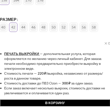
158
164
170
176
РАЗМЕР
40
42
44
46
48
50
52
54
56
58
О
ПЕЧАТЬ ВЫКРОЙКИ
— дополнительная услуга, которая
оформляется по желанию через личный кабинет. Для заказа
печати необходимо предварительно приобрести выкройку в
электронном виде.
Стоимость печати —
220 ₽
/выкройка, независимо от размера/
роста в данном товаре.
Стоимость доставки до ПВЗ Ozon —
300 ₽
за один заказ.
Если заказ включает несколько выкроек, стоимость доставки не
увеличивается и оплачивается один раз.
В КОРЗИНУ