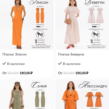
Платье Элисон
Платье Беверли
В наличии
В наличии
От
180,00
₽
От
180,00
₽
300,00
₽
300,00
₽