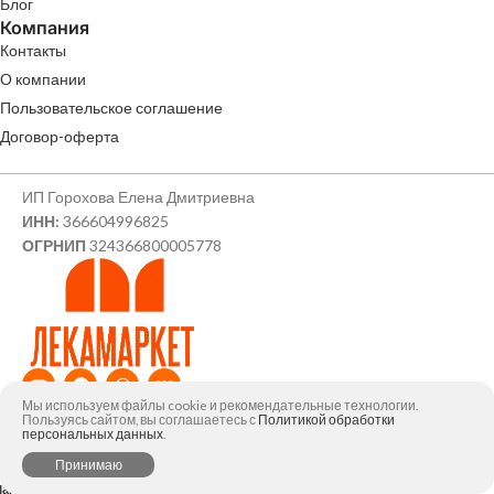
Блог
Компания
Контакты
О компании
Пользовательское соглашение
Договор-оферта
ИП Горохова Елена Дмитриевна
ИНН:
366604996825
ОГРНИП
324366800005778
Мы используем файлы cookie и рекомендательные технологии.
© ИП Горохова Елена Дмитриевна, 2026
Пользуясь сайтом, вы соглашаетесь с
Политикой обработки
персональных данных
.
0
Принимаю
агазин
Фильтры
Избранное
Заказ
Мой аккаунт