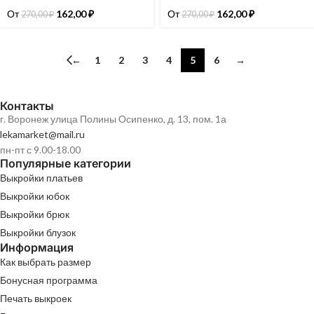
От
162,00
₽
От
162,00
₽
270,00
₽
270,00
₽
←
1
2
3
4
5
6
→
Контакты
г. Воронеж улица Полины Осипенко, д. 13, пом. 1а
lekamarket@mail.ru
пн-пт с 9.00-18.00
Популярные категории
Выкройки платьев
Выкройки юбок
Выкройки брюк
Выкройки блузок
Информация
Как выбрать размер
Бонусная программа
Печать выкроек