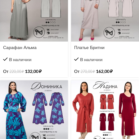
Сарафан Альма
Платье Бритни
В наличии
В наличии
От
132,00
₽
От
162,00
₽
220,00
₽
270,00
₽