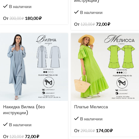
инструкции)
В наличии
В наличии
От
180,00
₽
300,00
₽
От
72,00
₽
120,00
₽
Накидка Вилма (без
Платье Мелисса
инструкции)
В наличии
В наличии
От
174,00
₽
290,00
₽
От
72,00
₽
120,00
₽