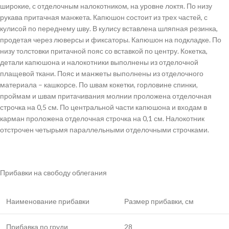
широкие, с отделочным налокотником, на уровне локтя. По низу
рукава притачная манжета. Капюшон состоит из трех частей, с
кулисой по переднему шву. В кулису вставлена шляпная резинка,
продетая через люверсы и фиксаторы. Капюшон на подкладке. По
низу толстовки притачной пояс со вставкой по центру. Кокетка,
детали капюшона и налокотники выполнены из отделочной
плащевой ткани. Пояс и манжеты выполнены из отделочного
материала – кашкорсе. По швам кокетки, горловине спинки,
проймам и швам притачивания молнии проложена отделочная
строчка на 0,5 см. По центральной части капюшона и входам в
карман проложена отделочная строчка на 0,1 см. Налокотник
отстрочен четырьмя параллельными отделочными строчками.
Прибавки на свободу облегания
Наименование прибавки
Размер прибавки, см
Прибавка по груди
28