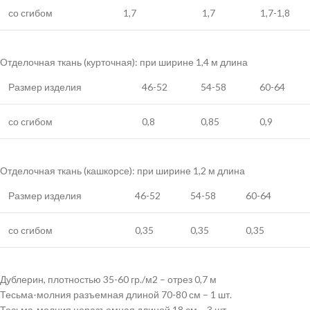
со сгибом
1,7
1,7
1,7-1,8
Отделочная ткань (курточная): при ширине 1,4 м длина
Размер изделия
46-52
54-58
60-64
со сгибом
0,8
0,85
0,9
Отделочная ткань (кашкорсе): при ширине 1,2 м длина
Размер изделия
46-52
54-58
60-64
со сгибом
0,35
0,35
0,35
Дублерин, плотностью 35-60 гр./м2 – отрез 0,7 м
Тесьма-молния разъемная длиной 70-80 см – 1 шт.
Тесьма-молния неразъемная длиной 18 см – 3 шт.