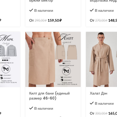
Брюки Виктор
Водолазка Анд
В наличии
В наличии
₽
От
159,50
₽
От
148,
290,00
₽
270,00
₽
Килт для бани (единый
Халат Дэн
размер 46-60)
В наличии
В наличии
От
165,
₽
300,00
₽