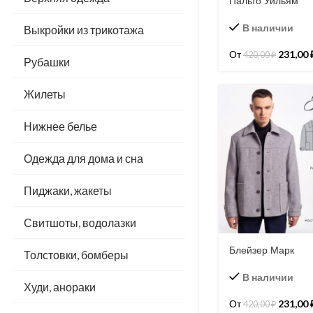
Пальто Уильям
В наличии
Выкройки из трикотажа
От
231,00
420,00
₽
Рубашки
Жилеты
Нижнее белье
Одежда для дома и сна
Пиджаки, жакеты
Свитшоты, водолазки
Блейзер Марк
Толстовки, бомберы
В наличии
Худи, анораки
От
231,00
420,00
₽