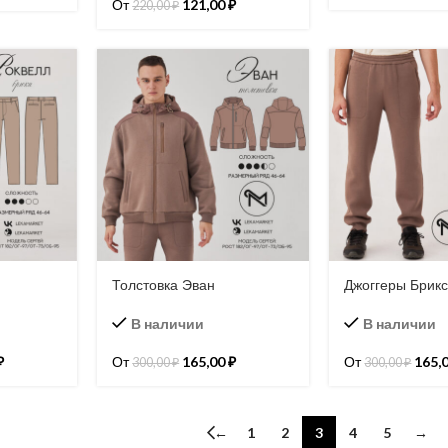
От
121,00
₽
220,00
₽
Толстовка Эван
Джоггеры Брик
В наличии
В наличии
₽
От
165,00
₽
От
165,
300,00
₽
300,00
₽
←
1
2
3
4
5
→