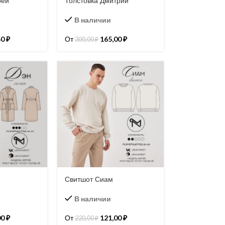
рей
Толстовка Дмитрий
В наличии
50
₽
От
165,00
₽
300,00
₽
Свитшот Сиам
В наличии
00
₽
От
121,00
₽
220,00
₽