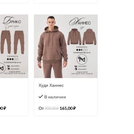
с
Худи Ханнес
В наличии
00
₽
От
165,00
₽
300,00
₽