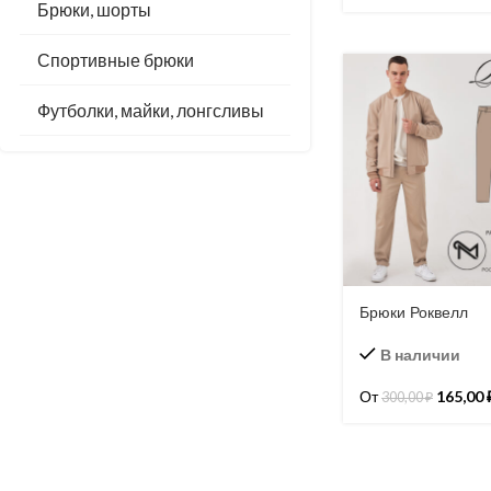
Брюки, шорты
Спортивные брюки
Футболки, майки, лонгсливы
Брюки Роквелл
В наличии
От
165,00
300,00
₽