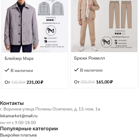
Брюки Роквелл
Блейзер Марк
В наличии
В наличии
От
165,00
₽
От
231,00
₽
300,00
₽
420,00
₽
Контакты
г. Воронеж улица Полины Осипенко, д. 13, пом. 1а
lekamarket@mail.ru
пн-пт с 9.00-18.00
Популярные категории
Выкройки платьев