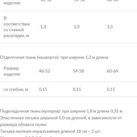
изделия
В
соответствии
1,3
1,3
1,3
со схемой
раскладки, м
Отделочная ткань (кашкорсе): при ширине 1,2 м длина
Размер
46-52
54-58
60-64
изделия
со сгибом, м
0,15
0,15
0,15
Подкладочная ткань (кулирка): при ширине 1,8 м длина 0,35 м
Эластичная тесьма шириной 5,0 см длиной, в зависимости от
размера обхвата талии
Тесьма-молния неразъемная длиной 18 см – 2 шт.