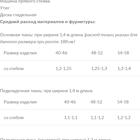
Машина прямого стежка
Утюг
Доска гладильная
Средний расход материалов и фурнитуры:
Основная ткань: при ширине 1,4 м длина
(расход ткани указан для
данного размера при росте 188 см)
Размер изделия
40-46
48-52
54-58
со сгибом
1,2-1,25
1,25-1,3
1,3-1,4
Подкладочная ткань: при ширине 1,4 м длина
Размер изделия
40-46
48-52
54-58
со сгибом
1,1-1,1
1,1-1,2
1,2-1,2
Отделочная ткань (кашкорсе): при ширине 1,2 м длина