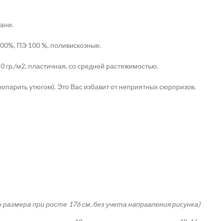
ани.
00%, ПЭ 100 %, поливискозные.
 гр./м2, пластичная, со средней растяжимостью.
опарить утюгом). Это Вас избавит от неприятных сюрпризов.
о размера при росте 176 см, без учета направления рисунка)