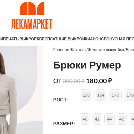
КИ
ПЕЧАТЬ ВЫКРОЕК
БЕСПЛАТНЫЕ ВЫКРОЙКИ
АНОНС
БОНУСНАЯ ПР
Главная
Каталог
Женские выкройки
Брю
Брюки Румер
От
180,00
₽
300,00
₽
158
164
170
176
РОСТ
40
42
44
46
4
РАЗМЕР