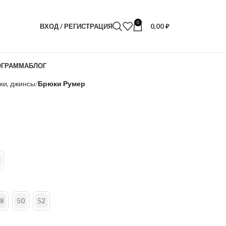
0
ВХОД / РЕГИСТРАЦИЯ
0,00
₽
ОГРАММА
БЛОГ
ки, джинсы
Брюки Румер
8
50
52