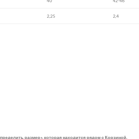
40
42-46
2,25
2,4
пределить размер», которая находится рядом с Корзиной.