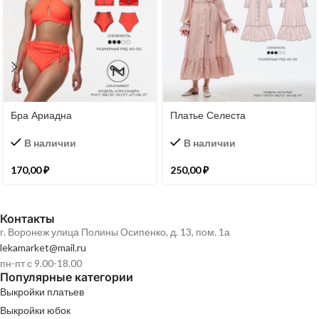
Бра Ариадна
Платье Селеста
В наличии
В наличии
170,00
₽
250,00
₽
Контакты
г. Воронеж улица Полины Осипенко, д. 13, пом. 1а
lekamarket@mail.ru
пн-пт с 9.00-18.00
Популярные категории
Выкройки платьев
Выкройки юбок