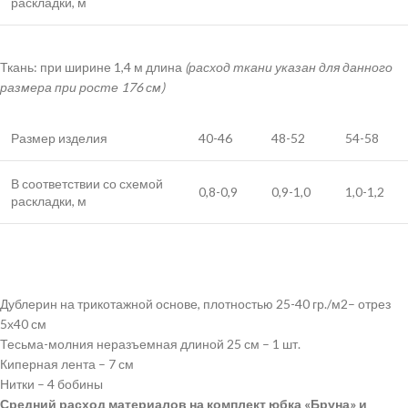
раскладки, м
Ткань: при ширине 1,4 м длина
(расход ткани указан для данного
размера при росте 176 см)
Размер изделия
40-46
48-52
54-58
В соответствии со схемой
0,8-0,9
0,9-1,0
1,0-1,2
раскладки, м
Дублерин на трикотажной основе, плотностью 25-40 гр./м2– отрез
5х40 см
Тесьма-молния неразъемная длиной 25 см – 1 шт.
Киперная лента – 7 см
Нитки – 4 бобины
Средний расход материалов на комплект юбка «Бруна» и