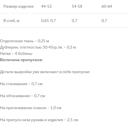
Размер изделия
44-52
54-58
60-64
В сгиб, м
0,65-0,7
0,7
0,7
Отделочная ткань – 0,25 м
Дублерин, плотностью 30-45гр./м. – 0,3 м
Нитки – 4 бобины
Величина припусков:
Детали выкройки уже включают в себя припуски:
На стачивание – 0,7 см
На обтачивание – 0,7 см
На притачивание планок – 1,0 см
На припуск низа рукава и изделия – 2,5 см