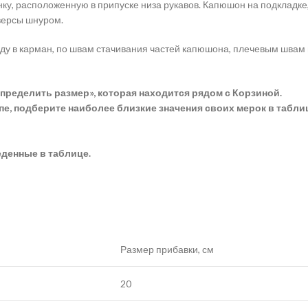
инку, расположенную в припуске низа рукавов. Капюшон на подкладке
версы шнуром.
оду в карман, по швам стачивания частей капюшона, плечевым швам
пределить размер», которая находится рядом с Корзиной.
е, подберите наиболее близкие значения своих мерок в табли
денные в таблице.
Размер прибавки, см
20