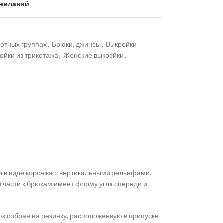
 желаний
нотных группах
,
Брюки, джинсы
,
Выкройки
ойки из трикотажа
,
Женские выкройки
,
й в виде корсажа с вертикальными рельефами.
 части к брюкам имеет форму угла спереди и
к собран на резинку, расположенную в припуске