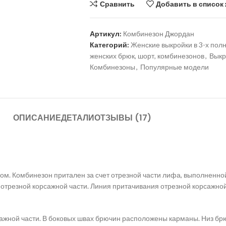
Сравнить
Добавить в список
Артикул:
Комбинезон Джордан
Категорий:
Женские выкройки в 3-х пол
женских брюк, шорт, комбинезонов
,
Выкр
Комбинезоны
,
Популярные модели
ОПИСАНИЕ
ДЕТАЛИ
ОТЗЫВЫ (17)
м. Комбинезон притален за счет отрезной части лифа, выполненно
отрезной корсажной части. Линия притачивания отрезной корсажной
ажной части. В боковых швах брючин расположены карманы. Низ брю