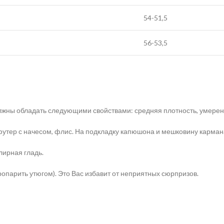
54-51,5
56-53,5
жны обладать следующими свойствами: средняя плотность, умеренн
тер с начесом, флис. На подкладку капюшона и мешковину кармана 
лирная гладь.
опарить утюгом). Это Вас избавит от неприятных сюрпризов.