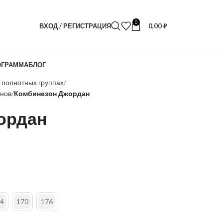
0
ВХОД / РЕГИСТРАЦИЯ
0,00
₽
ОГРАММА
БЛОГ
х полнотных группах
онов
Комбинезон Джордан
ордан
4
170
176