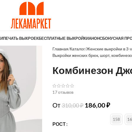
КИ
ПЕЧАТЬ ВЫКРОЕК
БЕСПЛАТНЫЕ ВЫКРОЙКИ
АНОНС
БОНУСНАЯ ПР
Главная
Каталог
Женские выкройки в 3-
Выкройки женских брюк, шорт, комбинез
Комбинезон Дж
17 отзывов
От
186,00
₽
310,00
₽
158
16
РОСТ