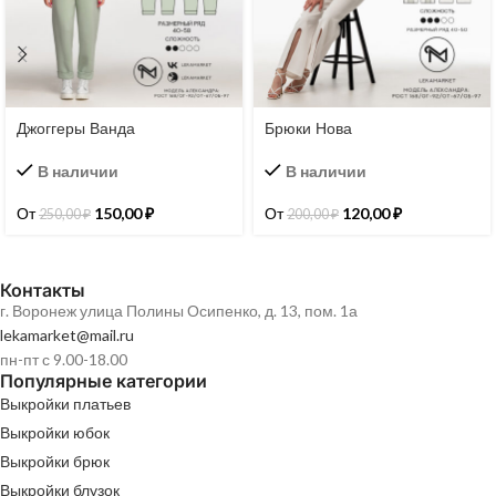
Джоггеры Ванда
Брюки Нова
В наличии
В наличии
От
150,00
₽
От
120,00
₽
250,00
₽
200,00
₽
Контакты
г. Воронеж улица Полины Осипенко, д. 13, пом. 1а
lekamarket@mail.ru
пн-пт с 9.00-18.00
Популярные категории
Выкройки платьев
Выкройки юбок
Выкройки брюк
Выкройки блузок