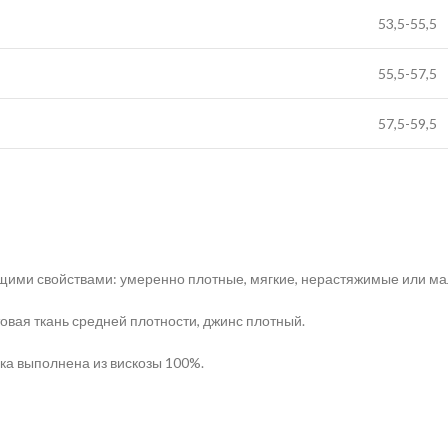
53,5-55,5
55,5-57,5
57,5-59,5
щими свойствами: умеренно плотные, мягкие, нерастяжимые или м
вая ткань средней плотности, джинс плотный.
ка выполнена из вискозы 100%.