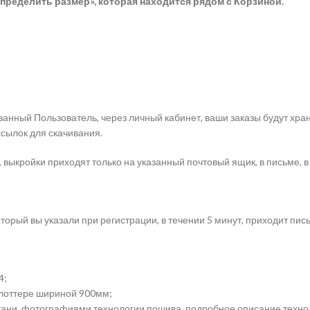
пределить размер», которая находится рядом с Корзиной.
анный Пользователь, через личный кабинет, ваши заказы будут хра
ссылок для скачивания.
 выкройки приходят только на указанный почтовый ящик, в письме, в
торый вы указали при регистрации, в течении 5 минут, приходит пис
4;
плоттере шириной 900мм;
ткани, фотографиями технологии пошива, подробное описание техно