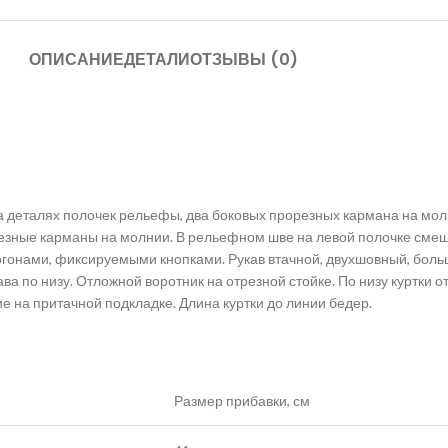
ОПИСАНИЕ
ДЕТАЛИ
ОТЗЫВЫ (0)
На деталях полочек рельефы, два боковых прорезных кармана на мо
резные карманы на молнии. В рельефном шве на левой полочке см
гонами, фиксируемыми кнопками. Рукав втачной, двухшовный, больш
 по низу. Отложной воротник на отрезной стойке. По низу куртки о
 на притачной подкладке. Длина куртки до линии бедер.
Размер прибавки, см