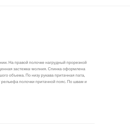
лнии. На правой полочке нагрудный прорезной
ещенная застежка-молния. Спинка оформлена
ого объема. По низу рукава притачная пата,
т рельефа полочки притачной пояс. По швам и