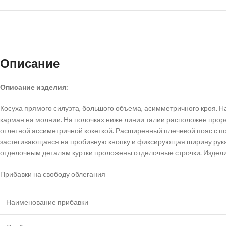
Описание
Описание изделия:
Косуха прямого силуэта, большого объема, асимметричного кроя. 
карман на молнии. На полочках ниже линии талии расположен про
отлетной ассиметричной кокеткой. Расширенный плечевой пояс с по
застегивающаяся на пробивную кнопку и фиксирующая ширину рукава
отделочным деталям куртки проложены отделочные строчки. Изделие
Прибавки на свободу облегания
Наименование прибавки