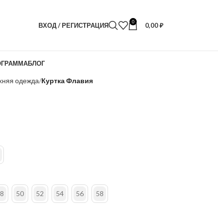
0
ВХОД / РЕГИСТРАЦИЯ
0,00
₽
ОГРАММА
БЛОГ
хняя одежда
Куртка Флавия
8
50
52
54
56
58