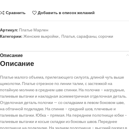
Сравнить
Добавить в список желаний
Артикул:
Платье Марлен
Категории:
Женские выкройки
,
Платья, сарафаны, сорочки
Описание
Описание
Платье малого объема, прилегающего силуэта, длиной чуть выше
щиколотки. Платье отрезное по линии талии, с застежкой на
потайную молнию в среднем шве спинки. На полочке – нагрудные,
талиевые вытачки и накладная асимметричная отделочная деталь.
Отделочная деталь полочки — со складками в левом боковом шве,
на обтачной подкладке. На спинке – средний шов, плечевые и
талиевые вытачки. Юбка – прямая. На переднем полотнище юбки –
талиевые вытачки и косые складки из боковых швов. Переднее
полотнище на подкладке. На заднем полотнище – высокий разрез в