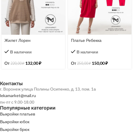
Жилет Лорен
Платье Ребекка
В наличии
В наличии
От
132,00
₽
От
150,00
₽
220,00
₽
250,00
₽
Контакты
г. Воронеж улица Полины Осипенко, д. 13, пом. 1а
lekamarket@mail.ru
пн-пт с 9.00-18.00
Популярные категории
Выкройки платьев
Выкройки юбок
Выкройки брюк