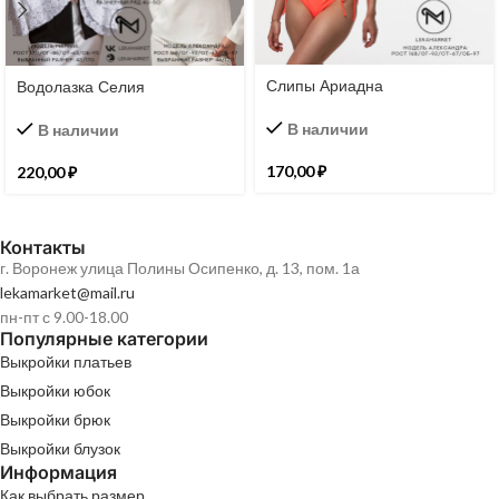
Слипы Ариадна
Водолазка Селия
В наличии
В наличии
170,00
₽
220,00
₽
Контакты
г. Воронеж улица Полины Осипенко, д. 13, пом. 1а
lekamarket@mail.ru
пн-пт с 9.00-18.00
Популярные категории
Выкройки платьев
Выкройки юбок
Выкройки брюк
Выкройки блузок
Информация
Как выбрать размер