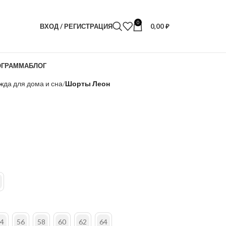
0
ВХОД / РЕГИСТРАЦИЯ
0,00
₽
ОГРАММА
БЛОГ
жда для дома и сна
Шорты Леон
4
56
58
60
62
64