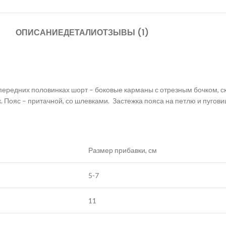
ОПИСАНИЕ
ДЕТАЛИ
ОТЗЫВЫ (1)
передних половинках шорт – боковые карманы с отрезным бочком, с
. Пояс – притачной, со шлевками. Застежка пояса на петлю и пугови
Размер прибавки, см
5-7
11