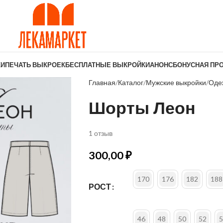
КИ
ПЕЧАТЬ ВЫКРОЕК
БЕСПЛАТНЫЕ ВЫКРОЙКИ
АНОНС
БОНУСНАЯ ПР
Главная
Каталог
Мужские выкройки
Оде
Шорты Леон
1 отзыв
300,00
₽
170
176
182
188
РОСТ
46
48
50
52
5