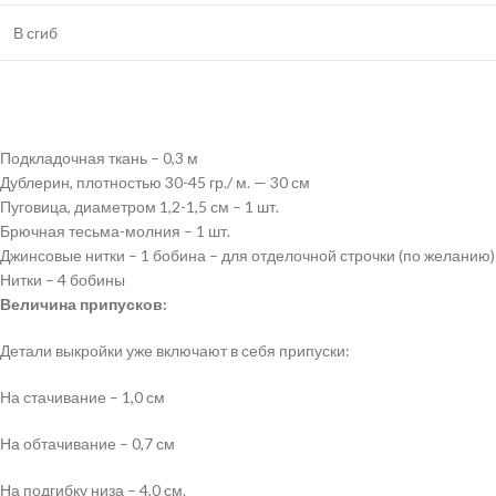
В сгиб
Подкладочная ткань – 0,3 м
Дублерин, плотностью 30-45 гр./ м. — 30 см
Пуговица, диаметром 1,2-1,5 см – 1 шт.
Брючная тесьма-молния – 1 шт.
Джинсовые нитки – 1 бобина – для отделочной строчки (по желанию)
Нитки – 4 бобины
Величина припусков:
Детали выкройки уже включают в себя припуски:
На стачивание – 1,0 см
На обтачивание – 0,7 см
На подгибку низа – 4,0 см.