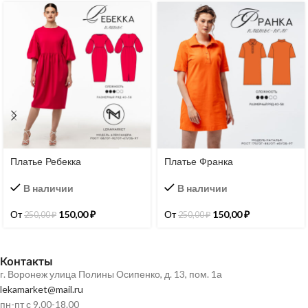
Платье Ребекка
Платье Франка
В наличии
В наличии
От
150,00
₽
От
150,00
₽
250,00
₽
250,00
₽
Контакты
г. Воронеж улица Полины Осипенко, д. 13, пом. 1а
lekamarket@mail.ru
пн-пт с 9.00-18.00