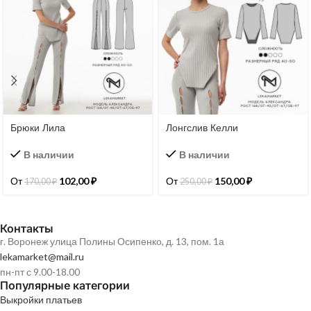
Брюки Лила
Лонгслив Келли
В наличии
В наличии
От
102,00
₽
От
150,00
₽
170,00
₽
250,00
₽
Контакты
г. Воронеж улица Полины Осипенко, д. 13, пом. 1а
lekamarket@mail.ru
пн-пт с 9.00-18.00
Популярные категории
Выкройки платьев