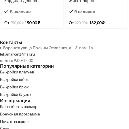
Кардиган Дебора
Жилет Лорен
В наличии
В наличии
От
150,00
₽
От
132,00
₽
250,00
₽
220,00
₽
Контакты
г. Воронеж улица Полины Осипенко, д. 13, пом. 1а
lekamarket@mail.ru
пн-пт с 9.00-18.00
Популярные категории
Выкройки платьев
Выкройки юбок
Выкройки брюк
Выкройки блузок
Информация
Как выбрать размер
Бонусная программа
Печать выкроек
Блог