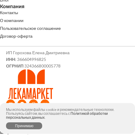
Компания
Контакты
О компании
Пользовательское соглашение
Договор-оферта
ИП Горохова Елена Дмитриевна
ИНН:
366604996825
ОГРНИП
324366800005778
Мы используем файлы cookie и рекомендательные технологии.
© ИП Горохова Елена Дмитриевна, 2026
Пользуясь сайтом, вы соглашаетесь с
Политикой обработки
персональных данных
.
0
Принимаю
агазин
Избранное
Заказ
Мой аккаунт