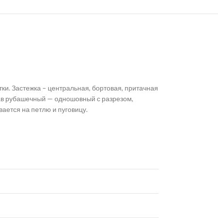
тки. Застежка – центральная, бортовая, притачная
укав рубашечный — одношовный с разрезом,
ается на петлю и пуговицу.