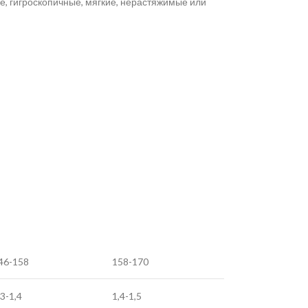
, гигроскопичные, мягкие, нерастяжимые или
46-158
158-170
,3-1,4
1,4-1,5