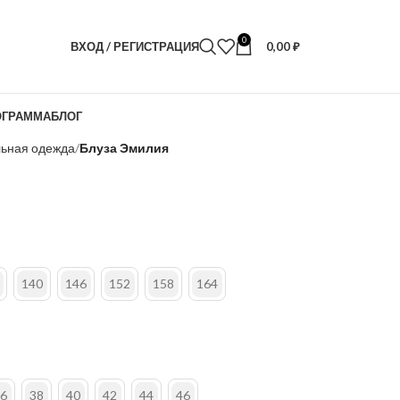
0
ВХОД / РЕГИСТРАЦИЯ
0,00
₽
ОГРАММА
БЛОГ
ьная одежда
Блуза Эмилия
140
146
152
158
164
6
38
40
42
44
46