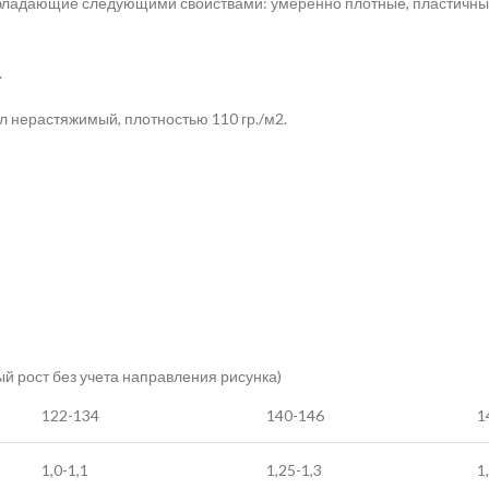
 обладающие следующими свойствами: умеренно плотные, пластичные
.
л нерастяжимый, плотностью 110 гр./м2.
ый рост без учета направления рисунка)
122-134
140-146
1
1,0-1,1
1,25-1,3
1