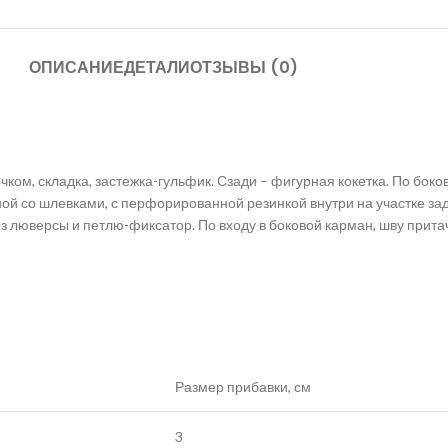
ОПИСАНИЕ
ДЕТАЛИ
ОТЗЫВЫ (0)
ком, складка, застежка-гульфик. Сзади – фигурная кокетка. По бок
ной со шлевками, с перфорированной резинкой внутри на участке зад
ез люверсы и петлю-фиксатор. По входу в боковой карман, шву прит
Размер прибавки, см
3