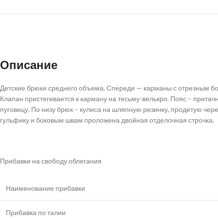
Описание
Детские брюки среднего объема. Спереди — карманы с отрезным боч
Клапан пристегивается к карману на тесьму-велькро. Пояс – притач
пуговицу. По низу брюк – кулиса на шляпную резинку, продетую чер
гульфику и боковым швам проложена двойная отделочная строчка.
Прибавки на свободу облегания
Наименование прибавки
Прибавка по талии