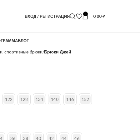
0
ВХОД / РЕГИСТРАЦИЯ
0,00
₽
ОГРАММА
БЛОГ
и, спортивные брюки
Брюки Джей
122
128
134
140
146
152
4
36
38
40
42
44
46