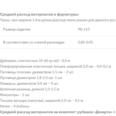
Средний расход материалов и фурнитуры:
Ткань: при ширине 1,4 м длина (расход ткани указан для данного рос
Размер изделия
98-110
В соответствии со схемой раскладки
0,85-0,95
Дублерин, плотностью 35-60 гр./м2– 0,3 м
Перфорированная эластичная тесьма, шириной 2,0 см – 0,4-0,5 м
Пуговицы плоские, диаметром 1,5 см – 2 шт.
Пуговица диаметром 1,8-2,0 см- 1 шт.
Люверсы, диаметром 0,4 см – 4 шт.
Шляпная резинка, длиной 1,0-1,5 м
Фиксаторы – 2 шт.
Тесьма-велькро (липучка), шириной 2,0 см – 0,1 м
Нитки – 4 бобины
Средний расход материалов на комплект: рубашка «Декарта» 