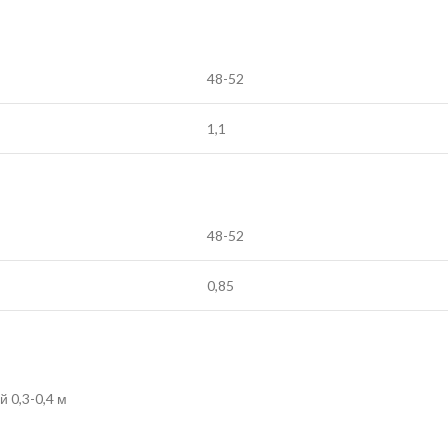
48-52
1,1
48-52
0,85
й 0,3-0,4 м