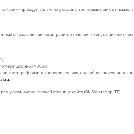
 выкройки приходят только на указанный почтовый ящик, в письме, в
торый вы указали при регистрации, в течении 5 минут, приходит пис
4;
плоттере шириной 900мм;
ткани, фотографиями технологии пошива, подробное описание техно
il.ru
.
в, указанных на главной странице сайта (ВК, WhatsApp, ТГ)