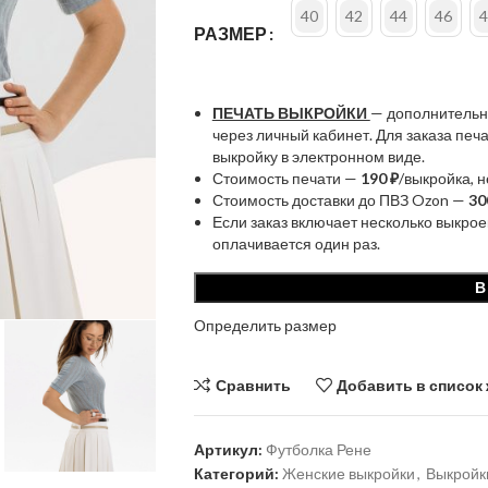
40
42
44
46
4
РАЗМЕР
ПЕЧАТЬ ВЫКРОЙКИ
— дополнительн
через личный кабинет. Для заказа пе
выкройку в электронном виде.
Стоимость печати —
190 ₽
/выкройка, 
Стоимость доставки до ПВЗ Ozon —
30
Если заказ включает несколько выкрое
оплачивается один раз.
В
Определить размер
Сравнить
Добавить в список
Артикул:
Футболка Рене
Категорий:
Женские выкройки
,
Выкройк