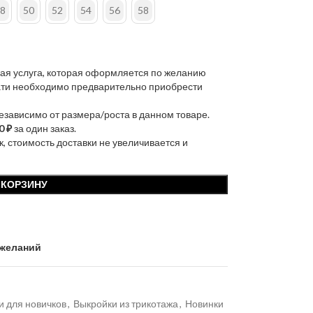
8
50
52
54
56
58
ая услуга, которая оформляется по желанию
чати необходимо предварительно приобрести
независимо от размера/роста в данном товаре.
0 ₽
за один заказ.
к, стоимость доставки не увеличивается и
 КОРЗИНУ
 желаний
и для новичков
,
Выкройки из трикотажа
,
Новинки