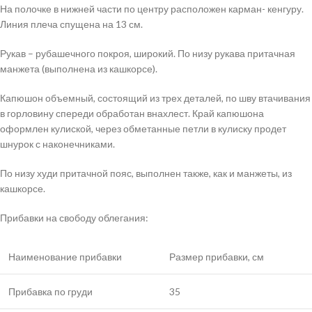
На полочке в нижней части по центру расположен карман- кенгуру.
Линия плеча спущена на 13 см.
Рукав – рубашечного покроя, широкий. По низу рукава притачная
манжета (выполнена из кашкорсе).
Капюшон объемный, состоящий из трех деталей, по шву втачивания
в горловину спереди обработан внахлест. Край капюшона
оформлен кулиской, через обметанные петли в кулиску продет
шнурок с наконечниками.
По низу худи притачной пояс, выполнен также, как и манжеты, из
кашкорсе.
Прибавки на свободу облегания:
Наименование прибавки
Размер прибавки, см
Прибавка по груди
35