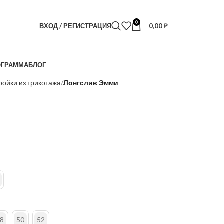
0
ВХОД / РЕГИСТРАЦИЯ
0,00
₽
ОГРАММА
БЛОГ
ройки из трикотажа
Лонгслив Эмми
8
50
52