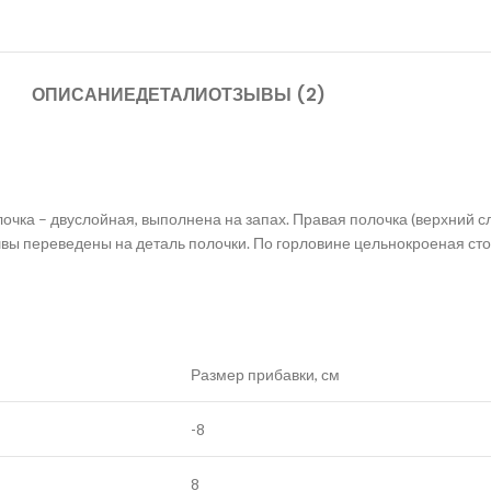
ОПИСАНИЕ
ДЕТАЛИ
ОТЗЫВЫ (2)
очка – двуслойная, выполнена на запах. Правая полочка (верхний с
ы переведены на деталь полочки. По горловине цельнокроеная стойк
Размер прибавки, см
-8
8