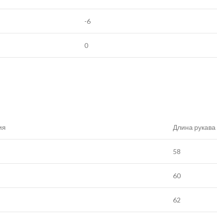
-6
0
ия
Длина рукава
58
60
62