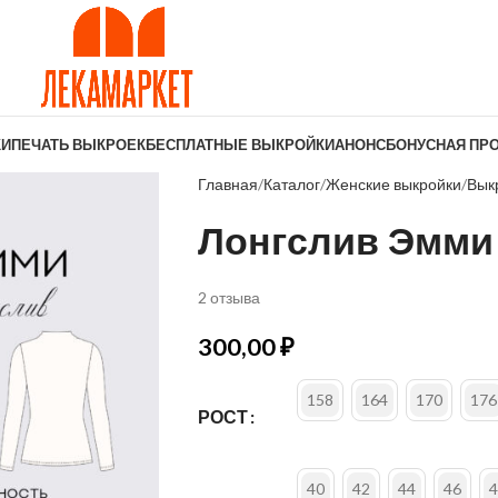
КИ
ПЕЧАТЬ ВЫКРОЕК
БЕСПЛАТНЫЕ ВЫКРОЙКИ
АНОНС
БОНУСНАЯ ПР
Главная
Каталог
Женские выкройки
Вык
Лонгслив Эмми
2 отзыва
300,00
₽
158
164
170
176
РОСТ
40
42
44
46
4