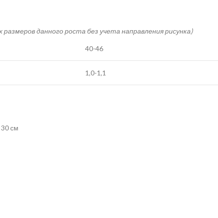
ех размеров данного роста без учета направления рисунка)
40-46
1,0-1,1
 30 см