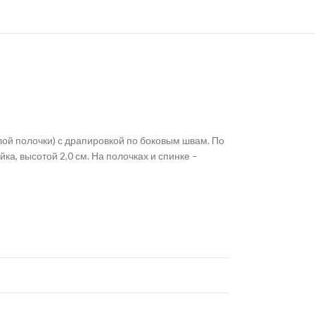
лой полочки) с драпировкой по боковым швам. По
а, высотой 2,0 см. На полочках и спинке –