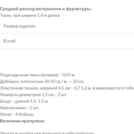
Средний расход материалов и фурнитуры:
Ткань: при ширине 1,8 м длина
Размер изделия
В сгиб
Подкладочная ткань (кулирка) – 0,35 м
Дублерин, плотностью 30-45 гр./ м. — 20 см
Эластичная тесьма, шириной 4,5 см – 0,7-1,2 м, в зависимости от об
Люверсы диаметром 1,5 см – 2 шт.
Шнур – длиной 1,0 -1,5 м
Наконечники – 2 шт.
Нитки – 4 бобины
Величина припусков:
Детали выкройки уже включают в себя припуски: