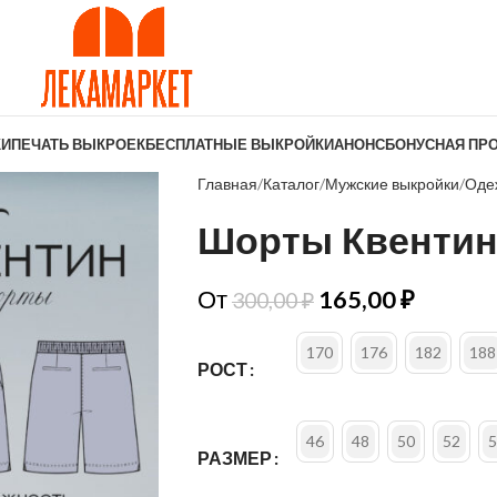
КИ
ПЕЧАТЬ ВЫКРОЕК
БЕСПЛАТНЫЕ ВЫКРОЙКИ
АНОНС
БОНУСНАЯ ПР
Главная
Каталог
Мужские выкройки
Оде
Шорты Квенти
От
165,00
₽
300,00
₽
170
176
182
188
РОСТ
46
48
50
52
5
РАЗМЕР