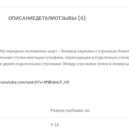
ОПИСАНИЕ
ДЕТАЛИ
ОТЗЫВЫ (0)
На передних половинках шорт – боковые карманы с отрезным бочком
лочная сточка имитации гульфика, переходящая в отделочную сточку
не двумя отделочными строчками. Между строчками пояса в люверсы
w.youtube.com/watch?v=XNBdmuY_rI0
Размер прибавки, см
9-16