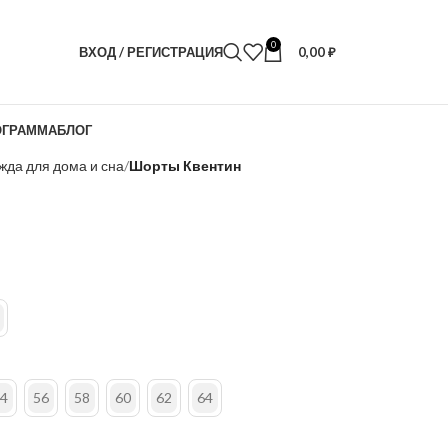
0
ВХОД / РЕГИСТРАЦИЯ
0,00
₽
ОГРАММА
БЛОГ
жда для дома и сна
Шорты Квентин
н
4
56
58
60
62
64