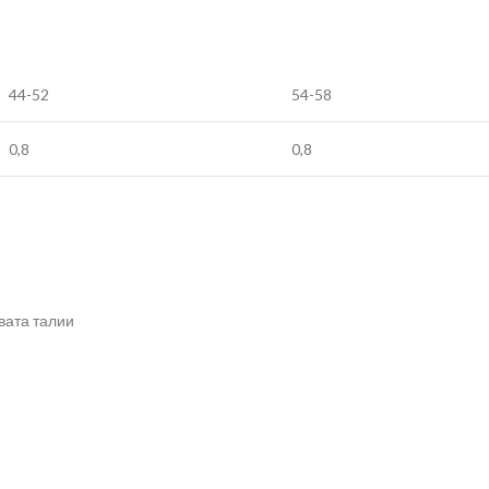
44-52
54-58
0,8
0,8
хвата талии