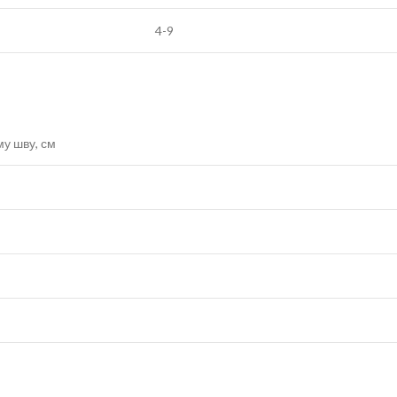
4-9
у шву, см