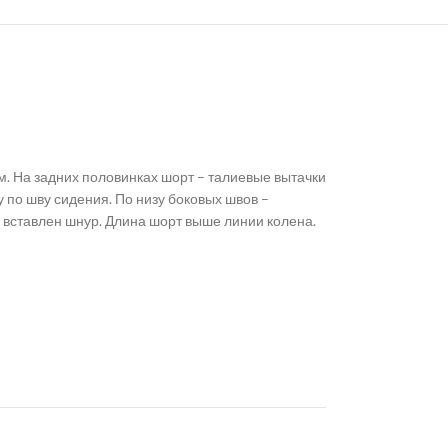
. На задних половинках шорт – талиевые вытачки
 по шву сидения. По низу боковых швов –
 вставлен шнур. Длина шорт выше линии колена.