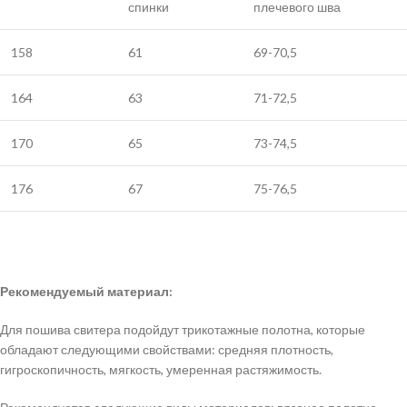
спинки
плечевого шва
158
61
69-70,5
164
63
71-72,5
170
65
73-74,5
176
67
75-76,5
Рекомендуемый материал:
Для пошива свитера подойдут трикотажные полотна, которые
обладают следующими свойствами: средняя плотность,
гигроскопичность, мягкость, умеренная растяжимость.