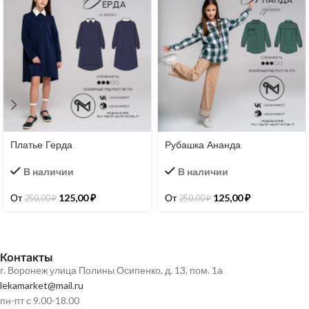
Платье Герда
Рубашка Ананда
В наличии
В наличии
От
125,00
₽
От
125,00
₽
250,00
₽
250,00
₽
Контакты
г. Воронеж улица Полины Осипенко, д. 13, пом. 1а
lekamarket@mail.ru
пн-пт с 9.00-18.00