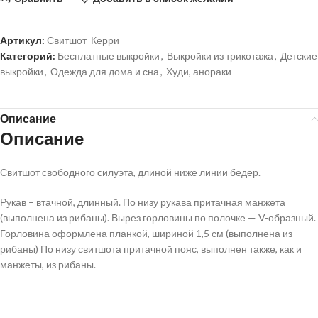
Артикул:
Свитшот_Керри
Категорий:
Бесплатные выкройки
,
Выкройки из трикотажа
,
Детские
выкройки
,
Одежда для дома и сна
,
Худи, анораки
Описание
Описание
Свитшот свободного силуэта, длиной ниже линии бедер.
Рукав – втачной, длинный. По низу рукава притачная манжета
(выполнена из рибаны). Вырез горловины по полочке — V-образный.
Горловина оформлена планкой, шириной 1,5 см (выполнена из
рибаны) По низу свитшота притачной пояс, выполнен также, как и
манжеты, из рибаны.