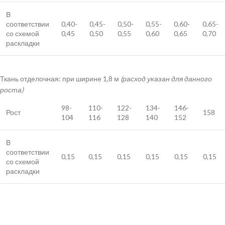
В
соответствии
0,40-
0,45-
0,50-
0,55-
0,60-
0,65-
со схемой
0,45
0,50
0,55
0,60
0,65
0,70
раскладки
Ткань отделочная: при ширине 1,8 м
(расход указан для данного
роста)
98-
110-
122-
134-
146-
Рост
158
104
116
128
140
152
В
соответствии
0,15
0,15
0,15
0,15
0,15
0,15
со схемой
раскладки