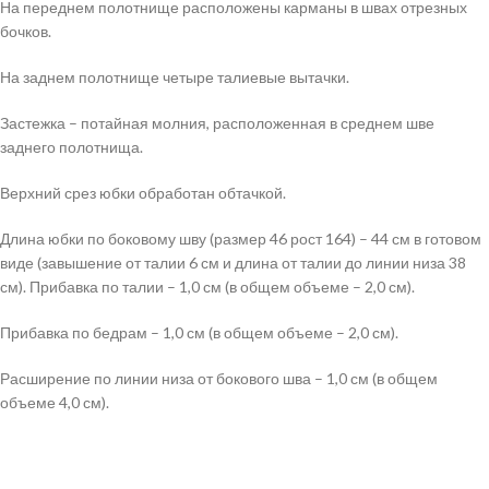
На переднем полотнище расположены карманы в швах отрезных
бочков.
На заднем полотнище четыре талиевые вытачки.
Застежка – потайная молния, расположенная в среднем шве
заднего полотнища.
Верхний срез юбки обработан обтачкой.
Длина юбки по боковому шву (размер 46 рост 164) – 44 см в готовом
виде (завышение от талии 6 см и длина от талии до линии низа 38
см). Прибавка по талии – 1,0 см (в общем объеме – 2,0 см).
Прибавка по бедрам – 1,0 см (в общем объеме – 2,0 см).
Расширение по линии низа от бокового шва – 1,0 см (в общем
объеме 4,0 см).