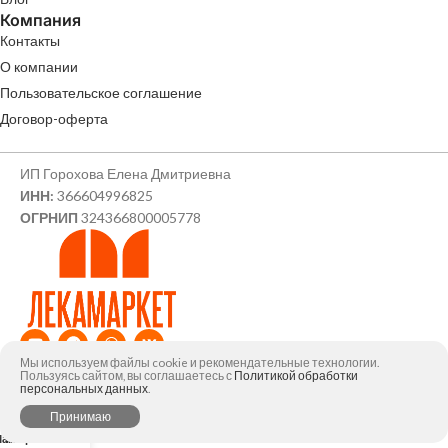
Компания
Контакты
О компании
Пользовательское соглашение
Договор-оферта
ИП Горохова Елена Дмитриевна
ИНН:
366604996825
ОГРНИП
324366800005778
Мы используем файлы cookie и рекомендательные технологии.
© ИП Горохова Елена Дмитриевна, 2026
Пользуясь сайтом, вы соглашаетесь с
Политикой обработки
персональных данных
.
0
Принимаю
агазин
Избранное
Заказ
Мой аккаунт