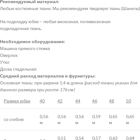
Рекомендуемый материал:
Любые костюмные ткани. Мы рекомендуем твидовую ткань (Шанель)
На подкладку юбки – любая вискозная, поливискозная
подкладочная ткань.
Необходимое оборудование:
Машина прямого стежка
Оверлок
Утюг
Доска гладильная
Средний расход материалов и фурнитуры:
Основная ткань: при ширине 1,4 м длина
(расход ткани указан для
данного размера при росте 176 см)
Размер юбки
40
42
44
46
48
50
0,56
0,56
0,56
0,59
0,65
0,65
со сгибом
м
м
м
м
м
м
0,51
0,54
0,57
0,63
0,64