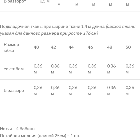
В разворот
0,5 м
м
м
м
м
м
Подкладочная ткань: при ширине ткани 1,4 м длина
(расход ткани
указан для данного размера при росте 176 см)
Размер
40
42
44
46
48
50
юбки
0,36
0,36
0,36
0,36
0,36
0,36
со сгибом
м
м
м
м
м
м
0,36
0,36
0,36
0,36
0,36
0,36
В разворот
м
м
м
м
м
м
Нитки – 4 бобины
Потайная молния (длиной 25см) – 1 шт.