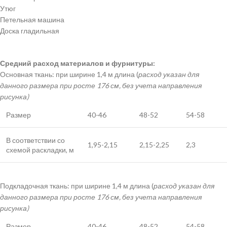
Утюг
Петельная машина
Доска гладильная
Средний расход материалов и фурнитуры:
Основная ткань: при ширине 1,4 м длина (
расход указан для
данного размера при росте 176 см, без учета направления
рисунка)
Размер
40-46
48-52
54-58
В соответствии со
1,95-2,15
2,15-2,25
2,3
схемой раскладки, м
Подкладочная ткань: при ширине 1,4 м длина (
расход указан для
данного размера при росте 176 см, без учета направления
рисунка)
Размер
40-46
48-52
54-58