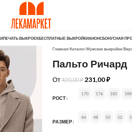
КИ
ПЕЧАТЬ ВЫКРОЕК
БЕСПЛАТНЫЕ ВЫКРОЙКИ
АНОНС
БОНУСНАЯ ПР
Главная
Каталог
Мужские выкройки
Вер
Пальто Ричард
От
231,00
₽
420,00
₽
170
176
182
188
РОСТ
46
48
50
52
5
РАЗМЕР