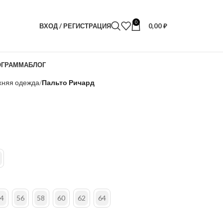
0
ВХОД / РЕГИСТРАЦИЯ
0,00
₽
ОГРАММА
БЛОГ
хняя одежда
Пальто Ричард
4
56
58
60
62
64