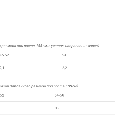
о размера при росте 188 см, с учетом направления ворса)
46-52
54-58
2,1
2,2
указан для данного размера при росте 188 см)
-52
54-58
0,9