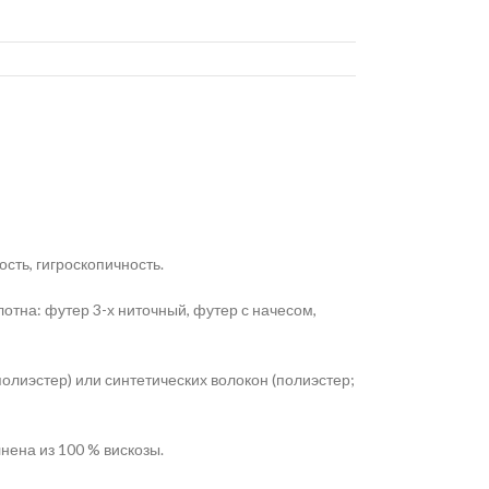
ть, гигроскопичность.
отна: футер 3-х ниточный, футер с начесом,
олиэстер) или синтетических волокон (полиэстер;
нена из 100 % вискозы.