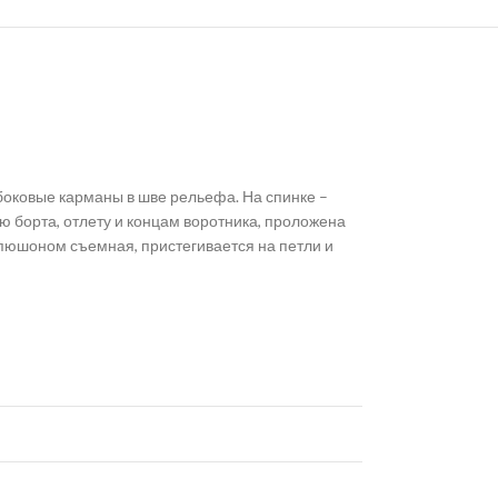
боковые карманы в шве рельефа. На спинке –
аю борта, отлету и концам воротника, проложена
апюшоном съемная, пристегивается на петли и