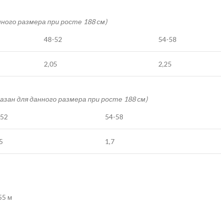
нного размера при росте 188 см)
48-52
54-58
2,05
2,25
казан для данного размера при росте 188 см)
-52
54-58
5
1,7
55 м