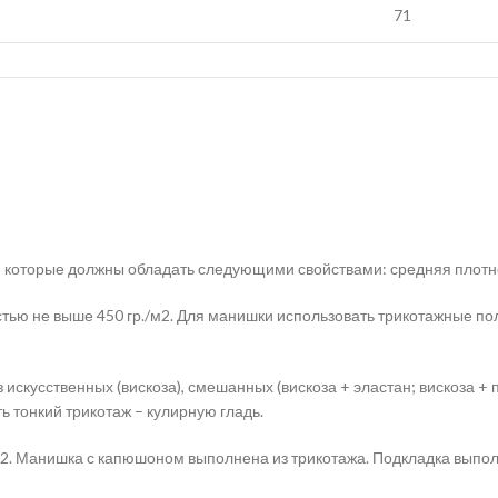
71
которые должны обладать следующими свойствами: средняя плотнос
ью не выше 450 гр./м2. Для манишки использовать трикотажные пол
кусственных (вискоза), смешанных (вискоза + эластан; вискоза + п
 тонкий трикотаж – кулирную гладь.
/м2. Манишка с капюшоном выполнена из трикотажа. Подкладка выпол